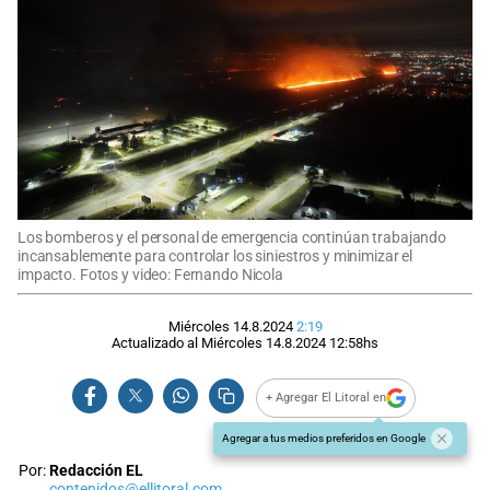
Los bomberos y el personal de emergencia continúan trabajando
incansablemente para controlar los siniestros y minimizar el
impacto. Fotos y video: Fernando Nicola
Miércoles 14.8.2024
2:19
Actualizado al
Miércoles 14.8.2024
12:58
hs
+ Agregar El Litoral en
Agregar a tus medios preferidos en Google
Por:
Redacción EL
contenidos@ellitoral.com