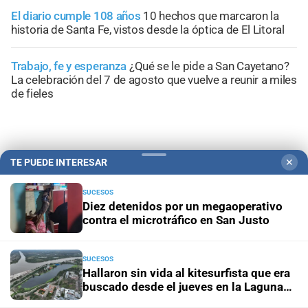
El diario cumple 108 años
10 hechos que marcaron la
historia de Santa Fe, vistos desde la óptica de El Litoral
Trabajo, fe y esperanza
¿Qué se le pide a San Cayetano?
La celebración del 7 de agosto que vuelve a reunir a miles
de fieles
TE PUEDE INTERESAR
✕
SUCESOS
Diez detenidos por un megaoperativo
contra el microtráfico en San Justo
SUCESOS
Hallaron sin vida al kitesurfista que era
buscado desde el jueves en la Laguna
Campolitoral
Revista Nosotros
Clasificados
CYD Litoral
Setúbal