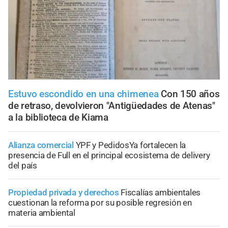
Estuvo escondido en una chimenea
Con 150 años
de retraso, devolvieron "Antigüedades de Atenas"
a la biblioteca de Kiama
Alianza comercial
YPF y PedidosYa fortalecen la
presencia de Full en el principal ecosistema de delivery
del país
Propiedad privada y derechos
Fiscalías ambientales
cuestionan la reforma por su posible regresión en
materia ambiental