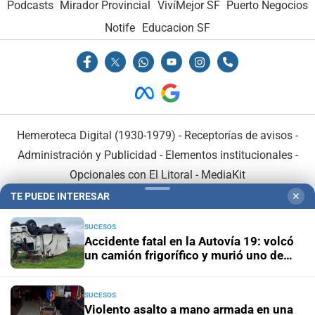
Podcasts
Mirador Provincial
VivíMejor SF
Puerto Negocios
Notife
Educacion SF
Hemeroteca Digital (1930-1979)
-
Receptorías de avisos
-
Administración y Publicidad
-
Elementos institucionales
-
Opcionales con El Litoral
-
MediaKit
TE PUEDE INTERESAR
✕
El Litoral es miembro de:
SUCESOS
Accidente fatal en la Autovía 19: volcó
un camión frigorífico y murió uno de
sus ocupantes
SUCESOS
En Asociación con:
Violento asalto a mano armada en una