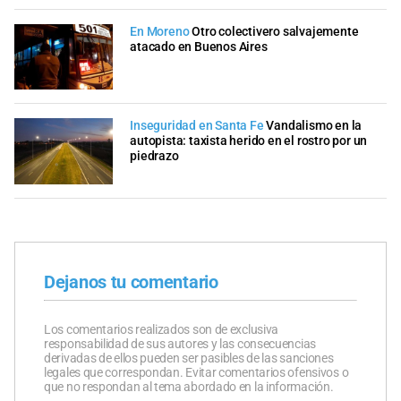
En Moreno
Otro colectivero salvajemente
atacado en Buenos Aires
Inseguridad en Santa Fe
Vandalismo en la
autopista: taxista herido en el rostro por un
piedrazo
Dejanos tu comentario
Los comentarios realizados son de exclusiva
responsabilidad de sus autores y las consecuencias
derivadas de ellos pueden ser pasibles de las sanciones
legales que correspondan. Evitar comentarios ofensivos o
que no respondan al tema abordado en la información.