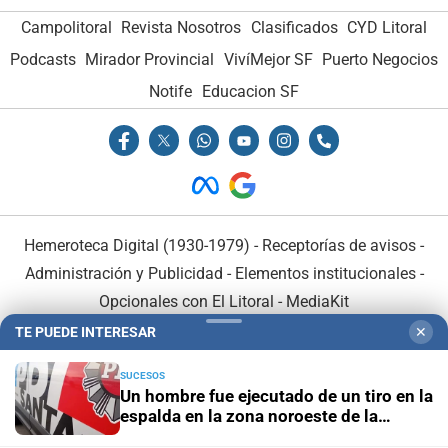
Campolitoral
Revista Nosotros
Clasificados
CYD Litoral
Podcasts
Mirador Provincial
VivíMejor SF
Puerto Negocios
Notife
Educacion SF
Hemeroteca Digital (1930-1979)
-
Receptorías de avisos
-
Administración y Publicidad
-
Elementos institucionales
-
Opcionales con El Litoral
-
MediaKit
TE PUEDE INTERESAR
✕
El Litoral es miembro de:
SUCESOS
Un hombre fue ejecutado de un tiro en la
espalda en la zona noroeste de la
ciudad