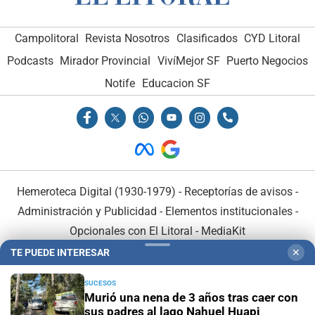
Campolitoral
Revista Nosotros
Clasificados
CYD Litoral
Podcasts
Mirador Provincial
VivíMejor SF
Puerto Negocios
Notife
Educacion SF
Hemeroteca Digital (1930-1979)
-
Receptorías de avisos
-
Administración y Publicidad
-
Elementos institucionales
-
Opcionales con El Litoral
-
MediaKit
TE PUEDE INTERESAR
✕
El Litoral es miembro de:
SUCESOS
Murió una nena de 3 años tras caer con
sus padres al lago Nahuel Huapi