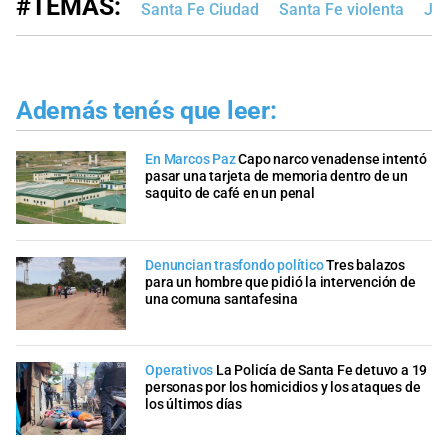
#TEMAS:
Santa Fe Ciudad
Santa Fe violenta
Jud
Además tenés que leer:
En Marcos Paz
Capo narco venadense intentó
pasar una tarjeta de memoria dentro de un
saquito de café en un penal
Denuncian trasfondo político
Tres balazos
para un hombre que pidió la intervención de
una comuna santafesina
Operativos
La Policía de Santa Fe detuvo a 19
personas por los homicidios y los ataques de
los últimos días