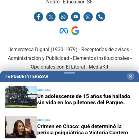
Notife
Educacion SF
Hemeroteca Digital (1930-1979)
-
Receptorías de avisos
-
Administración y Publicidad
-
Elementos institucionales
-
Opcionales con El Litoral
-
MediaKit
TE PUEDE INTERESAR
✕
El Litoral es miembro de:
SUCESOS
Un adolescente de 15 años fue hallado
sin vida en los piletones del Parque
Garay
SUCESOS
En Asociación con:
Crimen en Chaco: qué determinó la
pericia psiquiátrica a Victoria Cantero