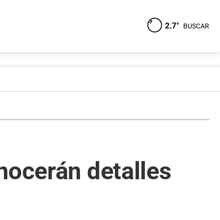
2.7°
BUSCAR
nocerán detalles