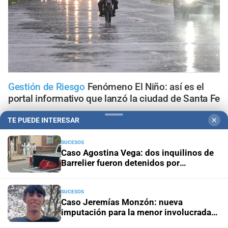
Gestión de Riesgo
Fenómeno El Niño: así es el
portal informativo que lanzó la ciudad de Santa Fe
TE PUEDE INTERESAR
✕
En Santa Fe
Todo lo que tenés que saber antes de salir
de casa en Santa Fe este viernes 7 de agosto
SUCESOS
Caso Agostina Vega: dos inquilinos de
Barrelier fueron detenidos por
Viernes 7 de agosto de 2026
El tránsito en la provincia
encubrimiento agravado
de Santa Fe; la información minuto a minuto
SUCESOS
Aceleran el recambio de la flota
Santa Fe renovó más de
Caso Jeremías Monzón: nueva
70 colectivos y el 40% del servicio ya se presta con
imputación para la menor involucrada
unidades modernizadas
en el crimen