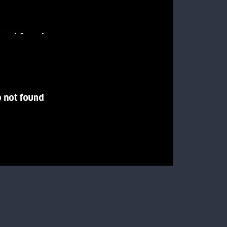
os Ministerios y otras dependencias públicas.
o de
#SantaFe
por amenaza de bomba | 📷 Periodismo
kZA
017
municaciones con avisos de bomba en la Escuela
mán y en la escuela Manuel Belgrano (Amenábar y 9 de