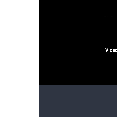
Av. Illia al 1150, donde funcionan vari
También desalojaron el Centro Cívic
Ciudadano
pic.twitter.com/hYE6Que
— El Litoral (@ellitoral)
October 5, 2
Al mismo tiempo, se recepcionaron co
Echeverría, ubicada en Urquiza y Tucu
julio).