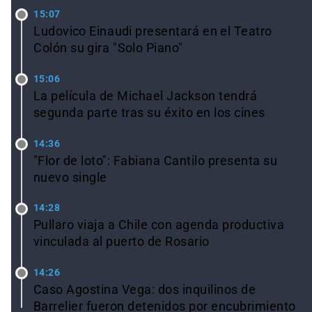
15:07
Ludovico Einaudi presentará en el Teatro
Colón su gira "Solo Piano"
15:06
La película de Michael Jackson tendrá
segunda parte tras su éxito en los cines
14:36
"Flor de loto": Fabiana Cantilo presenta su
nuevo single
14:28
Pullaro viaja a Chile con agenda productiva
vinculada al puerto de Rosario
14:26
Caso Agostina Vega: dos inquilinos de
Barrelier fueron detenidos por encubrimiento