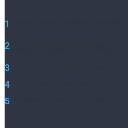
1
Qué dice el proyecto de “inviolabilidad de la propiedad
privada” que tratará el Senado
2
Buscan intensamente a un hombre que desapareció
mientras practicaba kitesurf en Paraje El Chaquito
3
Unión, con vientos de cambio y dos “bombazos”
4
Uruguay tiene nuevo DT tras la salida de Bielsa
5
Un hombre fue ejecutado de un tiro en la espalda en la
zona noroeste de la ciudad