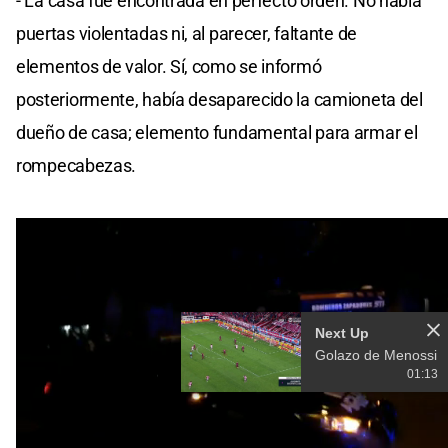
-
La casa fue encontrada en perfecto orden
. No había
puertas violentadas ni, al parecer, faltante de
elementos de valor. Sí, como se informó
posteriormente, había desaparecido la camioneta del
dueño de casa; elemento fundamental para armar el
rompecabezas.
-
La aparición de la camioneta
. El vehículo marca
Renault Duster apareció finalmente en el oeste de la
ciudad de Santa Fe. Vecinos de la zona de La Rioja y
Azopardo dieron el aviso a la policía porque en la
noche del jueves 25 se toparon con la presencia de
este vehículo “extraño” en el lugar. La camioneta tenía