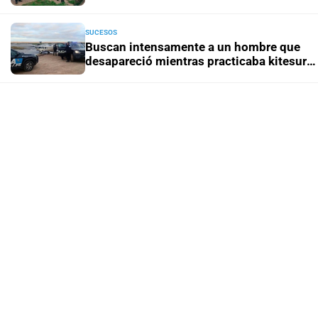
de Santa Fe
SUCESOS
Buscan intensamente a un hombre que
desapareció mientras practicaba kitesurf
en Paraje El Chaquito
SUCESOS
Un hombre fue ejecutado de un tiro en la
espalda en la zona noroeste de la ciudad
SUCESOS
Caso Jeremías Monzón: nueva
imputación para la menor involucrada en
el crimen
SUCESOS
La causa por el geriátrico incendiado
podría extenderse a otros
establecimientos clandestinos