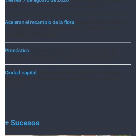
Viernes 7 de agosto de 2026
El tránsito en la provincia
de Santa Fe; la información minuto a minuto
Aceleran el recambio de la flota
Santa Fe renovó más de
70 colectivos y el 40% del servicio ya se presta con
unidades modernizadas
Pronóstico
Viernes con cielo despejado, frío por la
mañana y máxima de 16°C en la ciudad de Santa Fe
Ciudad capital
"Batería" de pedidos desde el Concejo
para sanear microbasurales, desagües y cunetas en
Santa Fe
+
Sucesos