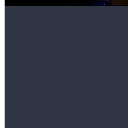
sus puertas cerradas, rastros de barro, faltaba una
chapa patente y la otra estaba doblada.
TENÉS QUE LEER
Hallaron la camioneta del
matrimonio de barrio Sur
Qué no se sabe
- Dentro de los interrogantes que rodean a este caso,
uno de los más importantes es saber
cómo murió el
matrimonio de calle Francia al 1100
. En este sentido,
se requirieron
análisis toxicológicos
que están en