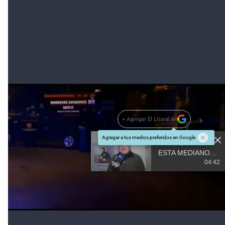
caso de triple homicidio, ¿quienes y por qué son los
responsable de este sangriento episodio? Son
incógnitas que los investigadores tienen en sus
manos y que deberán resolver.
+ Agregar El Litoral en
Agregar a tus medios preferidos en Google
#TEMAS:
Misterio en barrio Sur
Caso Espino
Además tenés que leer: