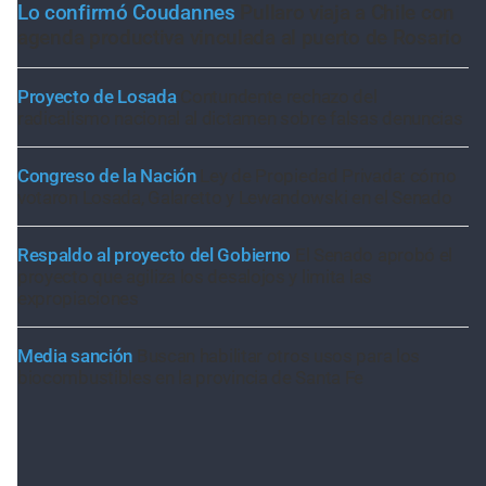
Lo confirmó Coudannes
Pullaro viaja a Chile con
agenda productiva vinculada al puerto de Rosario
Proyecto de Losada
Contundente rechazo del
radicalismo nacional al dictamen sobre falsas denuncias
Congreso de la Nación
Ley de Propiedad Privada: cómo
votaron Losada, Galaretto y Lewandowski en el Senado
Respaldo al proyecto del Gobierno
El Senado aprobó el
proyecto que agiliza los desalojos y limita las
expropiaciones
Media sanción
Buscan habilitar otros usos para los
biocombustibles en la provincia de Santa Fe