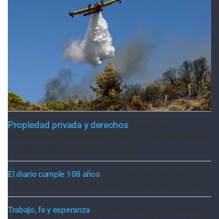
Propiedad privada y derechos
Fiscalías
ambientales cuestionan la reforma por su posible
regresión en materia ambiental
El diario cumple 108 años
10 hechos que marcaron la
historia de Santa Fe, vistos desde la óptica de El Litoral
Trabajo, fe y esperanza
¿Qué se le pide a San Cayetano?