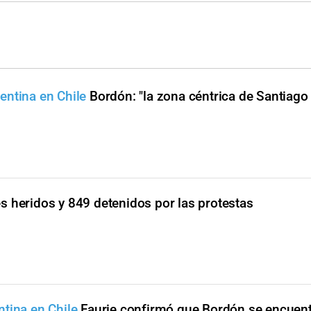
entina en Chile
Bordón: "la zona céntrica de Santiago 
les heridos y 849 detenidos por las protestas
tina en Chile
Faurie confirmó que Bordón se encuent