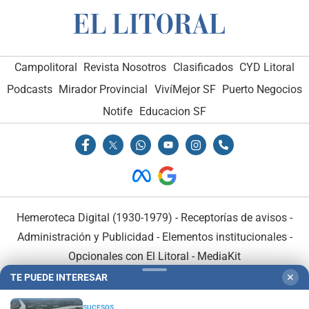
Campolitoral
Revista Nosotros
Clasificados
CYD Litoral
Podcasts
Mirador Provincial
VivíMejor SF
Puerto Negocios
Notife
Educacion SF
Hemeroteca Digital (1930-1979)
-
Receptorías de avisos
-
Administración y Publicidad
-
Elementos institucionales
-
Opcionales con El Litoral
-
MediaKit
TE PUEDE INTERESAR
✕
El Litoral es miembro de:
SUCESOS