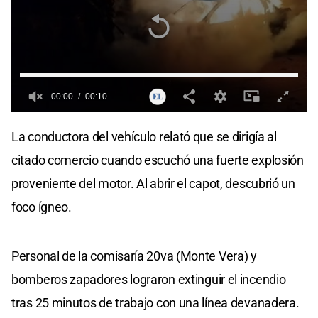
00:00
00:10
0
seconds
La conductora del vehículo relató que se dirigía al
of
0
citado comercio cuando escuchó una fuerte explosión
seconds
proveniente del motor. Al abrir el capot, descubrió un
foco ígneo.
Personal de la comisaría 20va (Monte Vera) y
bomberos zapadores lograron extinguir el incendio
tras 25 minutos de trabajo con una línea devanadera.