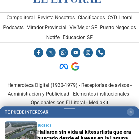
Campolitoral
Revista Nosotros
Clasificados
CYD Litoral
Podcasts
Mirador Provincial
VivíMejor SF
Puerto Negocios
Notife
Educacion SF
Hemeroteca Digital (1930-1979)
-
Receptorías de avisos
-
Administración y Publicidad
-
Elementos institucionales
-
Opcionales con El Litoral
-
MediaKit
TE PUEDE INTERESAR
✕
El Litoral es miembro de:
SUCESOS
Hallaron sin vida al kitesurfista que era
buscado desde el jueves en la Laguna