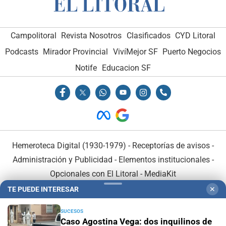
Campolitoral
Revista Nosotros
Clasificados
CYD Litoral
Podcasts
Mirador Provincial
VivíMejor SF
Puerto Negocios
Notife
Educacion SF
Hemeroteca Digital (1930-1979)
-
Receptorías de avisos
-
Administración y Publicidad
-
Elementos institucionales
-
Opcionales con El Litoral
-
MediaKit
TE PUEDE INTERESAR
✕
El Litoral es miembro de:
SUCESOS
Caso Agostina Vega: dos inquilinos de