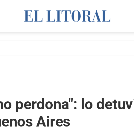
no perdona": lo detu
uenos Aires