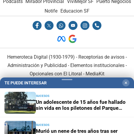
Podcasts
Mirador Provincial
VivíMejor SF
Puerto Negocios
Notife
Educacion SF
Hemeroteca Digital (1930-1979)
-
Receptorías de avisos
-
Administración y Publicidad
-
Elementos institucionales
-
Opcionales con El Litoral
-
MediaKit
TE PUEDE INTERESAR
✕
El Litoral es miembro de:
SUCESOS
Un adolescente de 15 años fue hallado
sin vida en los piletones del Parque
Garay
SUCESOS
En Asociación con:
Murió un nene de tres años tras ser