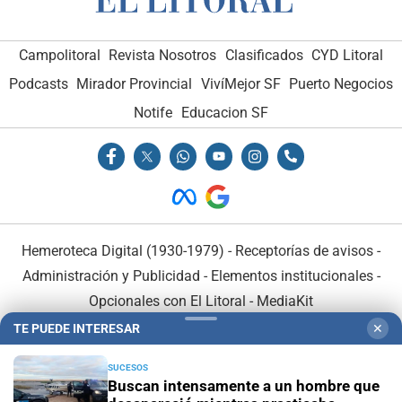
Campolitoral
Revista Nosotros
Clasificados
CYD Litoral
Podcasts
Mirador Provincial
VivíMejor SF
Puerto Negocios
Notife
Educacion SF
Hemeroteca Digital (1930-1979)
-
Receptorías de avisos
-
Administración y Publicidad
-
Elementos institucionales
-
Opcionales con El Litoral
-
MediaKit
TE PUEDE INTERESAR
✕
El Litoral es miembro de:
SUCESOS
Buscan intensamente a un hombre que