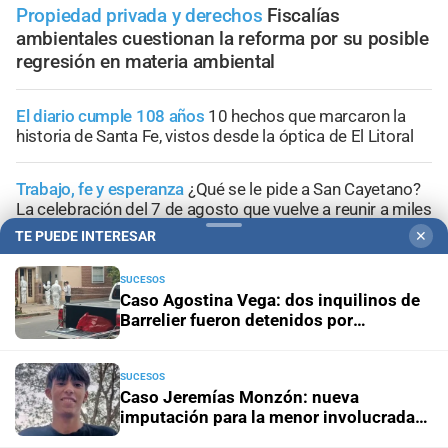
Propiedad privada y derechos
Fiscalías
ambientales cuestionan la reforma por su posible
regresión en materia ambiental
El diario cumple 108 años
10 hechos que marcaron la
historia de Santa Fe, vistos desde la óptica de El Litoral
Trabajo, fe y esperanza
¿Qué se le pide a San Cayetano?
La celebración del 7 de agosto que vuelve a reunir a miles
de fieles
TE PUEDE INTERESAR
✕
Panorama astrológico
Horóscopo de hoy 7 de agosto de
SUCESOS
Caso Agostina Vega: dos inquilinos de
2026
Barrelier fueron detenidos por
encubrimiento agravado
Efemérides
Día Internacional de la Cerveza: por qué se
celebra cada 7 agosto y cuál es el curioso origen de la
SUCESOS
festividad
Caso Jeremías Monzón: nueva
imputación para la menor involucrada
en el crimen