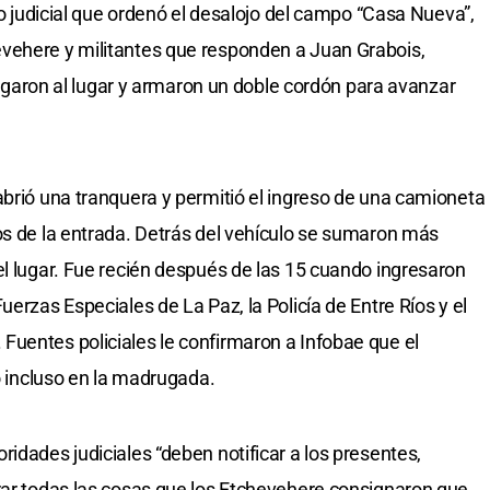
llo judicial que ordenó el desalojo del campo “Casa Nueva”,
vehere y militantes que responden a Juan Grabois,
llegaron al lugar y armaron un doble cordón para avanzar
abrió una tranquera y permitió el ingreso de una camioneta
os de la entrada. Detrás del vehículo se sumaron más
el lugar. Fue recién después de las 15 cuando ingresaron
uerzas Especiales de La Paz, la Policía de Entre Ríos y el
uentes policiales le confirmaron a Infobae que el
 o incluso en la madrugada.
idades judiciales “deben notificar a los presentes,
rar todas las cosas que los Etchevehere consignaron que