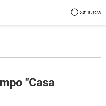
6.3°
BUSCAR
campo "Casa