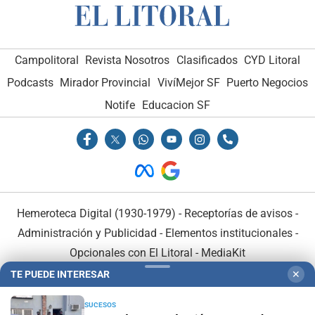
Campolitoral
Revista Nosotros
Clasificados
CYD Litoral
Podcasts
Mirador Provincial
VivíMejor SF
Puerto Negocios
Notife
Educacion SF
Hemeroteca Digital (1930-1979)
-
Receptorías de avisos
-
Administración y Publicidad
-
Elementos institucionales
-
Opcionales con El Litoral
-
MediaKit
TE PUEDE INTERESAR
✕
El Litoral es miembro de:
SUCESOS