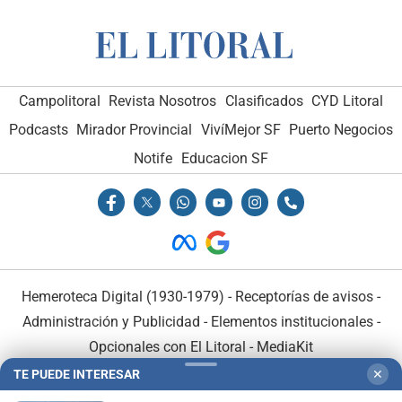
Campolitoral
Revista Nosotros
Clasificados
CYD Litoral
Podcasts
Mirador Provincial
VivíMejor SF
Puerto Negocios
Notife
Educacion SF
Hemeroteca Digital (1930-1979)
-
Receptorías de avisos
-
Administración y Publicidad
-
Elementos institucionales
-
Opcionales con El Litoral
-
MediaKit
TE PUEDE INTERESAR
✕
El Litoral es miembro de: