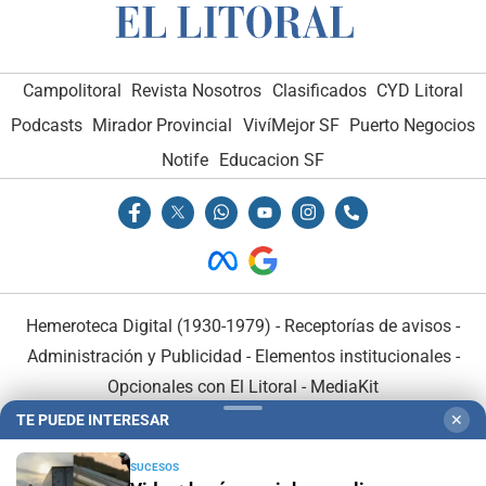
Campolitoral
Revista Nosotros
Clasificados
CYD Litoral
Podcasts
Mirador Provincial
VivíMejor SF
Puerto Negocios
Notife
Educacion SF
Hemeroteca Digital (1930-1979)
-
Receptorías de avisos
-
Administración y Publicidad
-
Elementos institucionales
-
Opcionales con El Litoral
-
MediaKit
TE PUEDE INTERESAR
✕
El Litoral es miembro de:
SUCESOS