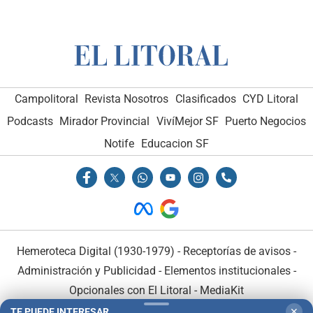
Campolitoral
Revista Nosotros
Clasificados
CYD Litoral
Podcasts
Mirador Provincial
VivíMejor SF
Puerto Negocios
Notife
Educacion SF
Hemeroteca Digital (1930-1979)
-
Receptorías de avisos
-
Administración y Publicidad
-
Elementos institucionales
-
Opcionales con El Litoral
-
MediaKit
TE PUEDE INTERESAR
✕