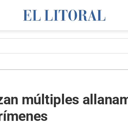
izan múltiples allana
crímenes