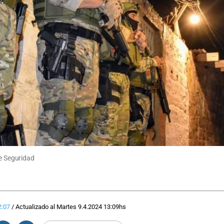
de Seguridad
2:07
/
Actualizado al
Martes 9.4.2024
13:09
hs