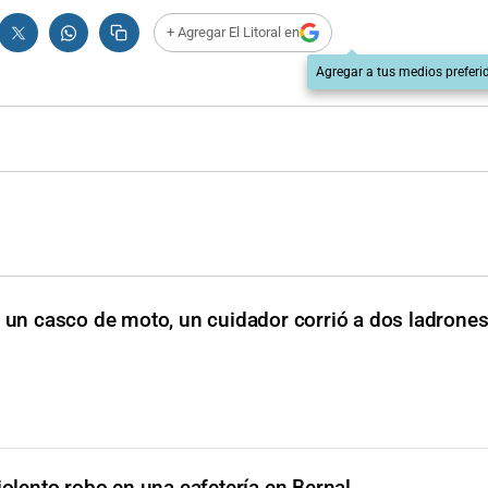
+ Agregar El Litoral en
Agregar a tus medios preferi
 un casco de moto, un cuidador corrió a dos ladrone
iolento robo en una cafetería en Bernal