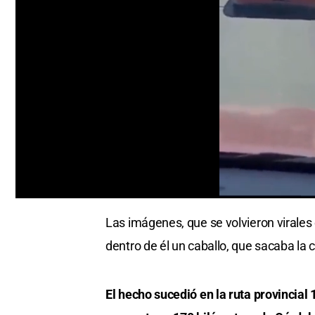
0
seconds
Las imágenes, que se volvieron virales
of
34
dentro de él un caballo, que sacaba la c
seconds
Volume
0%
El hecho sucedió en la ruta provincial 