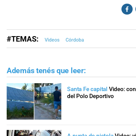
#TEMAS:
Videos
Córdoba
Además tenés que leer:
Santa Fe capital
Video: con
del Polo Deportivo
A punta de pistola
Video: v