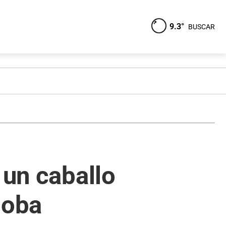
9.3°
BUSCAR
 un caballo
doba