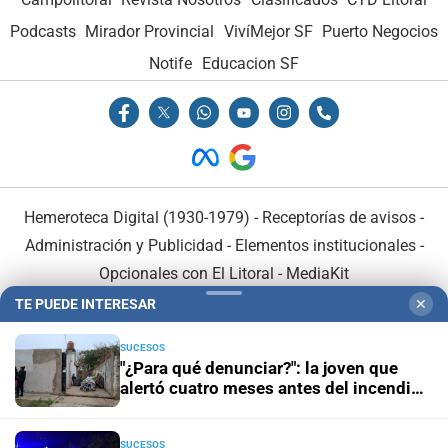
Podcasts
Mirador Provincial
VivíMejor SF
Puerto Negocios
Notife
Educacion SF
Hemeroteca Digital (1930-1979)
-
Receptorías de avisos
-
Administración y Publicidad
-
Elementos institucionales
-
Opcionales con El Litoral
-
MediaKit
TE PUEDE INTERESAR
✕
El Litoral es miembro de:
SUCESOS
"¿Para qué denunciar?": la joven que
alertó cuatro meses antes del incendio
reclama ser escuchada
SUCESOS