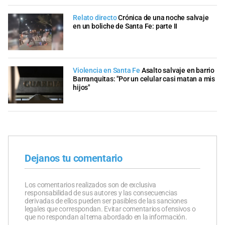
Relato directo
Crónica de una noche salvaje
en un boliche de Santa Fe: parte II
Violencia en Santa Fe
Asalto salvaje en barrio
Barranquitas: "Por un celular casi matan a mis
hijos"
Dejanos tu comentario
Los comentarios realizados son de exclusiva
responsabilidad de sus autores y las consecuencias
derivadas de ellos pueden ser pasibles de las sanciones
legales que correspondan. Evitar comentarios ofensivos o
que no respondan al tema abordado en la información.