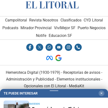
Campolitoral
Revista Nosotros
Clasificados
CYD Litoral
Podcasts
Mirador Provincial
VivíMejor SF
Puerto Negocios
Notife
Educacion SF
Hemeroteca Digital (1930-1979)
-
Receptorías de avisos
-
Administración y Publicidad
-
Elementos institucionales
-
Opcionales con El Litoral
-
MediaKit
TE PUEDE INTERESAR
✕
El Litoral es miembro de:
SUCESOS