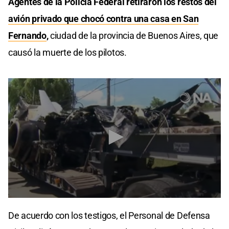
Agentes de la Policía Federal retiraron los restos del
avión privado que chocó contra una casa en San
Fernando
,
ciudad de la provincia de Buenos Aires, que
causó la muerte de los pilotos.
0
seconds
De acuerdo con los testigos, el Personal de Defensa
of
29