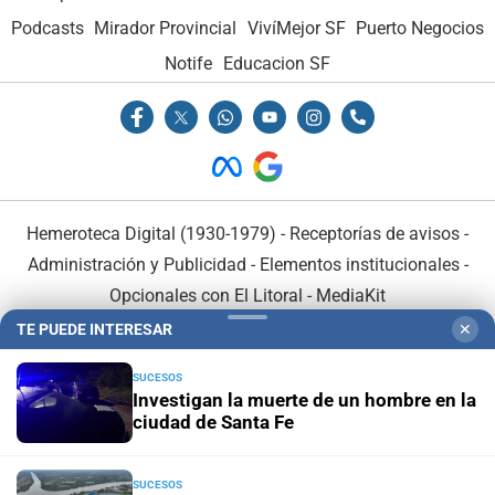
Podcasts
Mirador Provincial
VivíMejor SF
Puerto Negocios
Notife
Educacion SF
Hemeroteca Digital (1930-1979)
-
Receptorías de avisos
-
Administración y Publicidad
-
Elementos institucionales
-
Opcionales con El Litoral
-
MediaKit
TE PUEDE INTERESAR
✕
El Litoral es miembro de:
SUCESOS
Investigan la muerte de un hombre en la
ciudad de Santa Fe
SUCESOS