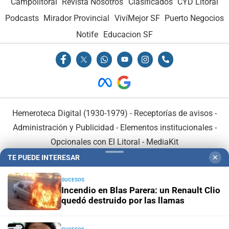
Campolitoral
Revista Nosotros
Clasificados
CYD Litoral
Podcasts
Mirador Provincial
VivíMejor SF
Puerto Negocios
Notife
Educacion SF
Hemeroteca Digital (1930-1979)
-
Receptorías de avisos
-
Administración y Publicidad
-
Elementos institucionales
-
Opcionales con El Litoral
-
MediaKit
TE PUEDE INTERESAR
✕
El Litoral es miembro de:
SUCESOS
Incendio en Blas Parera: un Renault Clio
quedó destruido por las llamas