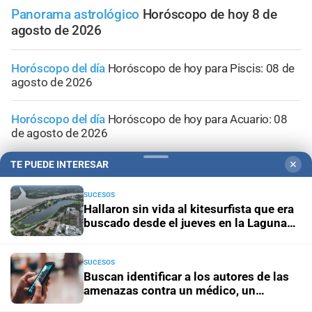
Panorama astrológico
Horóscopo de hoy 8 de
agosto de 2026
Horóscopo del día
Horóscopo de hoy para Piscis: 08 de
agosto de 2026
Horóscopo del día
Horóscopo de hoy para Acuario: 08
de agosto de 2026
TE PUEDE INTERESAR
✕
Horóscopo del día
Horóscopo de hoy para Capricornio:
08 de agosto de 2026
SUCESOS
Hallaron sin vida al kitesurfista que era
Horóscopo del día
Horóscopo de hoy para Sagitario: 08
buscado desde el jueves en la Laguna
de agosto de 2026
Setúbal
SUCESOS
Buscan identificar a los autores de las
amenazas contra un médico, un
abogado y un periodista