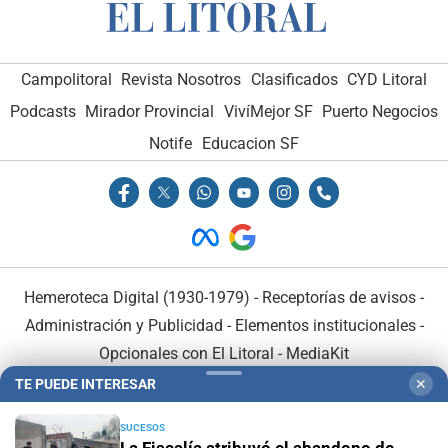
Campolitoral
Revista Nosotros
Clasificados
CYD Litoral
Podcasts
Mirador Provincial
VivíMejor SF
Puerto Negocios
Notife
Educacion SF
Hemeroteca Digital (1930-1979)
-
Receptorías de avisos
-
Administración y Publicidad
-
Elementos institucionales
-
Opcionales con El Litoral
-
MediaKit
TE PUEDE INTERESAR
✕
El Litoral es miembro de:
SUCESOS