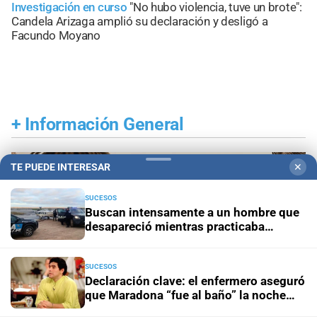
Investigación en curso
"No hubo violencia, tuve un brote":
Candela Arizaga amplió su declaración y desligó a
Facundo Moyano
+
Información General
TE PUEDE INTERESAR
✕
SUCESOS
Buscan intensamente a un hombre que
desapareció mientras practicaba
kitesurf en Paraje El Chaquito
SUCESOS
Declaración clave: el enfermero aseguró
que Maradona “fue al baño” la noche
anterior a su muerte