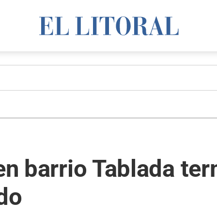
 en barrio Tablada te
ido