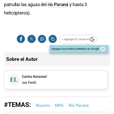
patrullar las aguas del
río Paraná
y hasta 3
helicópteros).
+ Agregar El Litoral en
Agregar a tus medios preferidos en Google
Sobre el Autor
Carlos Retamal
Ver Perfil
#TEMAS:
Rosario
MPA
Río Paraná