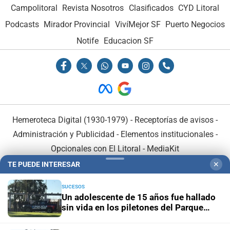
Campolitoral
Revista Nosotros
Clasificados
CYD Litoral
Podcasts
Mirador Provincial
VivíMejor SF
Puerto Negocios
Notife
Educacion SF
Hemeroteca Digital (1930-1979)
-
Receptorías de avisos
-
Administración y Publicidad
-
Elementos institucionales
-
Opcionales con El Litoral
-
MediaKit
TE PUEDE INTERESAR
✕
El Litoral es miembro de:
SUCESOS
Un adolescente de 15 años fue hallado
sin vida en los piletones del Parque
Garay