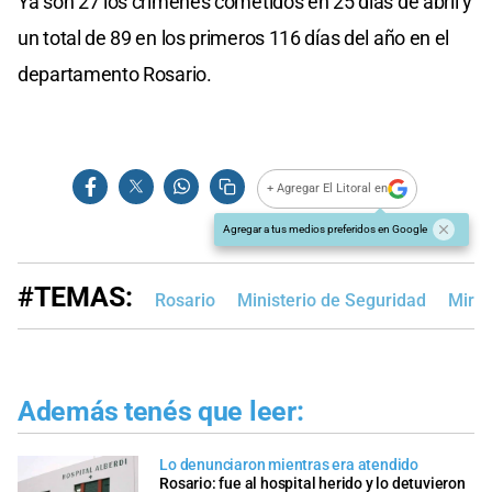
Ya son 27 los crímenes cometidos en 25 días de abril y
un total de 89 en los primeros 116 días del año en el
departamento Rosario.
+ Agregar El Litoral en
Agregar a tus medios preferidos en Google
#TEMAS:
Rosario
Ministerio de Seguridad
Mirad
Además tenés que leer:
Lo denunciaron mientras era atendido
Rosario: fue al hospital herido y lo detuvieron