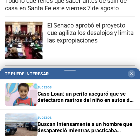
Todo lo que tenés que saber antes de salir de
casa en Santa Fe este viernes 7 de agosto
El Senado aprobó el proyecto
que agiliza los desalojos y limita
las expropiaciones
Tiroteo en Tailandia: un
TE PUEDE INTERESAR
✕
estudiante mató a siete
personas en una escuela y luego
SUCESOS
Caso Loan: un perito aseguró que se
se suicidó
detectaron rastros del niño en autos de
los acusados
SUCESOS
Caso Loan: un perito aseguró
Buscan intensamente a un hombre que
que se detectaron rastros del
desapareció mientras practicaba
kitesurf en Paraje El Chaquito
niño en autos de los acusados