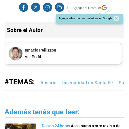
+ Agregar El Litoral en
Agregar a tus medios preferidos en Google
Sobre el Autor
Ignacio Pellizzón
Ver Perfil
#TEMAS:
Rosario
Inseguridad en Santa Fe
Sant
Además tenés que leer:
Dos en 24 horas
Asesinaron a otro taxista de