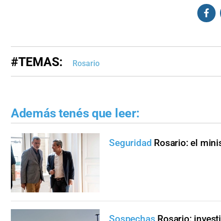
#TEMAS:
Rosario
Además tenés que leer:
Seguridad
Rosario: el mini
Sospechas
Rosario: inves