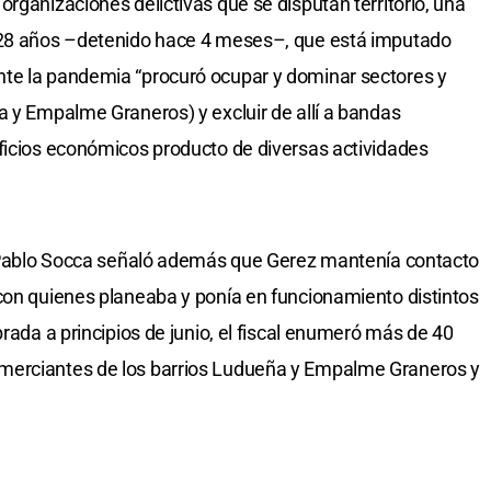
rganizaciones delictivas que se disputan territorio, una
e 28 años –detenido hace 4 meses–, que está imputado
te la pandemia “procuró ocupar y dominar sectores y
a y Empalme Graneros) y excluir de allí a bandas
ficios económicos producto de diversas actividades
al Pablo Socca señaló además que Gerez mantenía contacto
con quienes planeaba y ponía en funcionamiento distintos
brada a principios de junio, el fiscal enumeró más de 40
merciantes de los barrios Ludueña y Empalme Graneros y