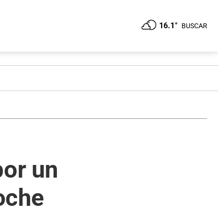
16.1°
BUSCAR
or un
oche