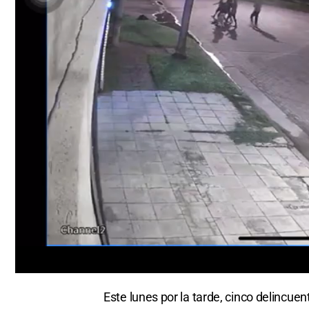
0
seconds
Este lunes por la tarde, cinco delinc
of