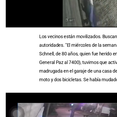
0
seconds
Los vecinos están movilizados. Buscan
of
0
autoridades. "El miércoles de la sema
seconds
Volume
0%
Schnell, de 80 años, quien fue herido e
General Paz al 7400), tuvimos que acti
madrugada en el garaje de una casa de 
moto y dos bicicletas. Se había mudado 