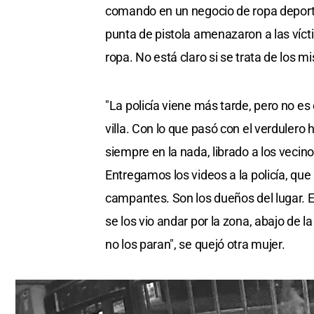
0
comando en un negocio de ropa deportiv
seconds
Volume
0%
punta de pistola amenazaron a las víct
ropa. No está claro si se trata de los m
"La policía viene más tarde, pero no es
villa. Con lo que pasó con el verduler
siempre en la nada, librado a los vecin
Entregamos los videos a la policía, q
campantes. Son los dueños del lugar. E
se los vio andar por la zona, abajo de l
no los paran", se quejó otra mujer.