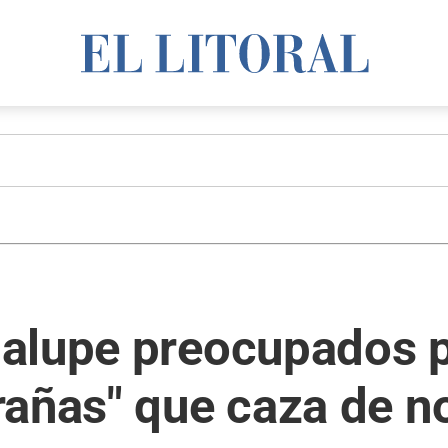
alupe preocupados p
rañas" que caza de n