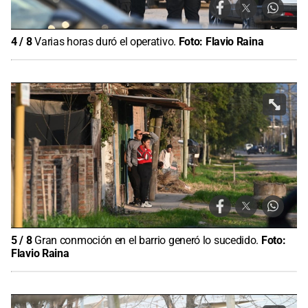
4
/
8
Varias horas duró el operativo.
Foto:
Flavio Raina
5
/
8
Gran conmoción en el barrio generó lo sucedido.
Foto:
Flavio Raina