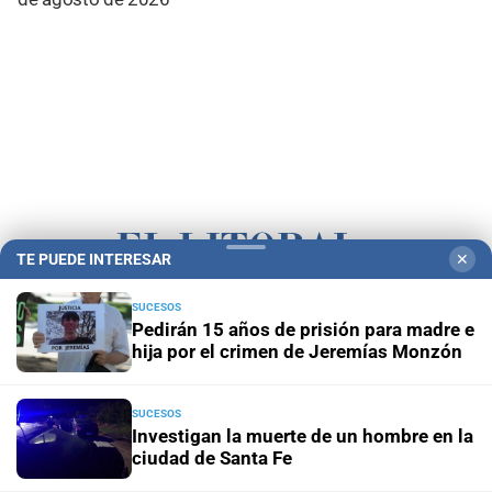
TE PUEDE INTERESAR
✕
SUCESOS
Campolitoral
Revista Nosotros
Clasificados
CYD Litoral
Pedirán 15 años de prisión para madre e
hija por el crimen de Jeremías Monzón
Podcasts
Mirador Provincial
VivíMejor SF
Puerto Negocios
Notife
Educacion SF
SUCESOS
Investigan la muerte de un hombre en la
ciudad de Santa Fe