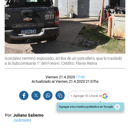
González terminó esposado, arriba de un patrullero, que lo trasladó
a la Subcomisaría 1° del Fonavi. Crédito: Flavio Raina
Viernes 21.4.2023
17:00
Actualizado al
Viernes 21.4.2023
21:07
hs
+ Agregar El Litoral en
Agregar a tus medios preferidos en Google
Por:
Juliano Salierno
Judiciales