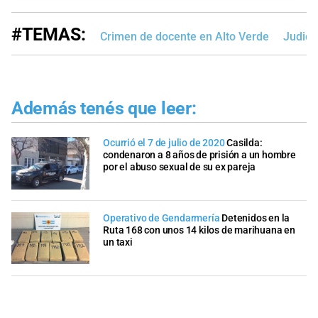
#TEMAS:
Crimen de docente en Alto Verde
Judici
Además tenés que leer:
Ocurrió el 7 de julio de 2020
Casilda:
condenaron a 8 años de prisión a un hombre
por el abuso sexual de su ex pareja
Operativo de Gendarmería
Detenidos en la
Ruta 168 con unos 14 kilos de marihuana en
un taxi