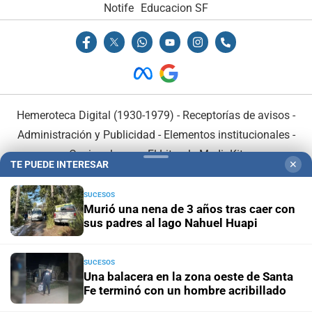
Notife
Educacion SF
Hemeroteca Digital (1930-1979)
-
Receptorías de avisos
-
Administración y Publicidad
-
Elementos institucionales
-
Opcionales con El Litoral
-
MediaKit
TE PUEDE INTERESAR
✕
El Litoral es miembro de:
SUCESOS
Murió una nena de 3 años tras caer con
sus padres al lago Nahuel Huapi
SUCESOS
Una balacera en la zona oeste de Santa
En Asociación con:
Fe terminó con un hombre acribillado