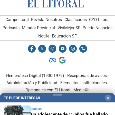
Campolitoral
Revista Nosotros
Clasificados
CYD Litoral
Podcasts
Mirador Provincial
VivíMejor SF
Puerto Negocios
Notife
Educacion SF
Hemeroteca Digital (1930-1979)
-
Receptorías de avisos
-
Administración y Publicidad
-
Elementos institucionales
-
Opcionales con El Litoral
-
MediaKit
TE PUEDE INTERESAR
✕
El Litoral es miembro de:
SUCESOS
Un adolescente de 15 años fue hallado