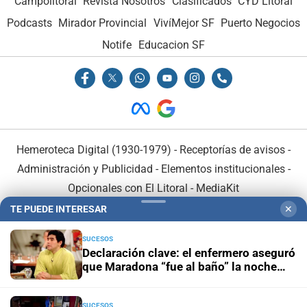
Campolitoral
Revista Nosotros
Clasificados
CYD Litoral
Podcasts
Mirador Provincial
VivíMejor SF
Puerto Negocios
Notife
Educacion SF
Hemeroteca Digital (1930-1979)
-
Receptorías de avisos
-
Administración y Publicidad
-
Elementos institucionales
-
Opcionales con El Litoral
-
MediaKit
TE PUEDE INTERESAR
✕
El Litoral es miembro de:
SUCESOS
Declaración clave: el enfermero aseguró
que Maradona “fue al baño” la noche
anterior a su muerte
SUCESOS