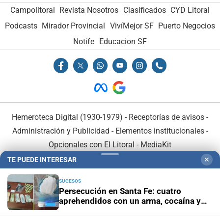
Campolitoral
Revista Nosotros
Clasificados
CYD Litoral
Podcasts
Mirador Provincial
VivíMejor SF
Puerto Negocios
Notife
Educacion SF
Hemeroteca Digital (1930-1979)
-
Receptorías de avisos
-
Administración y Publicidad
-
Elementos institucionales
-
Opcionales con El Litoral
-
MediaKit
TE PUEDE INTERESAR
✕
El Litoral es miembro de:
SUCESOS
Persecución en Santa Fe: cuatro
aprehendidos con un arma, cocaína y
dinero