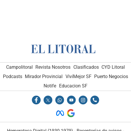
Campolitoral
Revista Nosotros
Clasificados
CYD Litoral
Podcasts
Mirador Provincial
VivíMejor SF
Puerto Negocios
Notife
Educacion SF
Hemeroteca Digital (1930-1979)
-
Receptorías de avisos
-