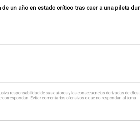
 de un año en estado crítico tras caer a una pileta du
usiva responsabilidad de sus autores y las consecuencias derivadas de ellos
que correspondan. Evitar comentarios ofensivos o que no respondan al tema