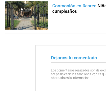
Conmoción en Recreo
Niña
cumpleaños
Dejanos tu comentario
Los comentarios realizados son de excl
ser pasibles de las sanciones legales 
abordado en la información.